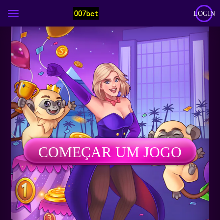
LOGIN
COMEÇAR UM JOGO